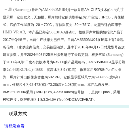
三星 (Samsung)
AMS350MU04
3.5英寸
推出的
是一款采用AM-OLED技术的
显示屏，它自发光，无触摸。屏库总结它的典型特征为: 广色域，sRGB，肖像模
式。它的工作温度为 -20 ~ 70°C，存储温度为 -30 ~ 75°C。此型号适合应用于
HMD VR AR
。本产品已邦定S6E3HA3驱动IC。根据屏库掌握的情报此产品于
2017年Q4量产，当前生产状态为已停产。目前AMS350MU04在屏库上有2条现
货信息、1家供应商信息，交易氛围清淡。屏库于2018年04月17日对此型号首次
建立参数，并于2024年03月25日对参数进行了最后更新。根据三星 (Samsung)
于2017年9月6日发布的版本号为Rev1.0的产品规格书，AMS350MU04显示分辨
1440(RG/BG)×1600
率为
，宽高比为8:9 (宽:高)，像素采用RG/BG PenTile排
列，屏库计算出的像素密度为502 PPI。它的显示区域尺寸为59.4×66 (宽×高)
mm，外观尺寸为62.472(宽)×73.28(高)×1.08(厚) mm。本产品自发光。
AMS350MU04采用了MIPI (2 ch, 4 data lanes)信号接口，总共61 pins，采用
FPC连接，驱屏电压为1.8/3.3/4.6V (Typ.)(VDD3/VCI/VBAT)。
联系方式
请登录查看