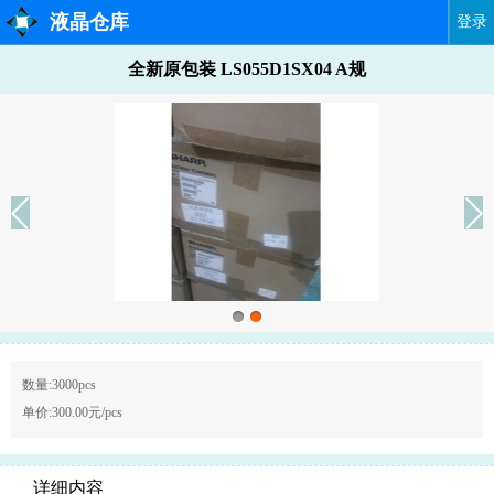
液晶仓库
登录
全新原包装 LS055D1SX04 A规
数量:3000pcs
单价:300.00元/pcs
详细内容