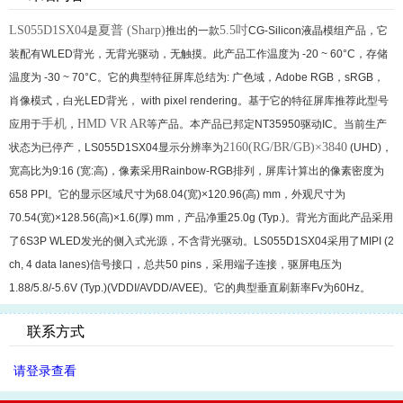
LS055D1SX04
夏普 (Sharp)
5.5吋
是
推出的一款
CG-Silicon液晶模组产品，它
装配有WLED背光，无背光驱动，无触摸。此产品工作温度为 -20 ~ 60°C，存储
温度为 -30 ~ 70°C。它的典型特征屏库总结为: 广色域，Adobe RGB，sRGB，
肖像模式，白光LED背光， with pixel rendering。基于它的特征屏库推荐此型号
手机
HMD VR AR
应用于
，
等产品。本产品已邦定NT35950驱动IC。当前生产
2160(RG/BR/GB)×3840
状态为已停产，LS055D1SX04显示分辨率为
(UHD)，
宽高比为9:16 (宽:高)，像素采用Rainbow-RGB排列，屏库计算出的像素密度为
658 PPI。它的显示区域尺寸为68.04(宽)×120.96(高) mm，外观尺寸为
70.54(宽)×128.56(高)×1.6(厚) mm，产品净重25.0g (Typ.)。背光方面此产品采用
了6S3P WLED发光的侧入式光源，不含背光驱动。LS055D1SX04采用了MIPI (2
ch, 4 data lanes)信号接口，总共50 pins，采用端子连接，驱屏电压为
1.88/5.8/-5.6V (Typ.)(VDDI/AVDD/AVEE)。它的典型垂直刷新率Fv为60Hz。
联系方式
请登录查看