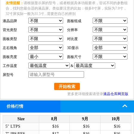
友情提醒：
请根据显示屏的型号，或者根据具体功能要求，尝试不同的参数组
合，找到您最合适的液晶屏。类似要注意的比如：很多8寸屏，实际为7.9寸，
32寸屏实际一般为31.5寸...需要您自己的辨别
液晶品牌
面板组成
背光类型
分辨率
面板类型
对比度
左右视角
3D显示
面板亮度
面板尺寸
工作温度
&
屏型号
开始检索
更多更详细搜索请登录
液晶仓库网页版
价格行情
Size
8月
9月
10月
5" LTPS
$16
$16
$16
7" IPS/FFS
$17
$16
$16