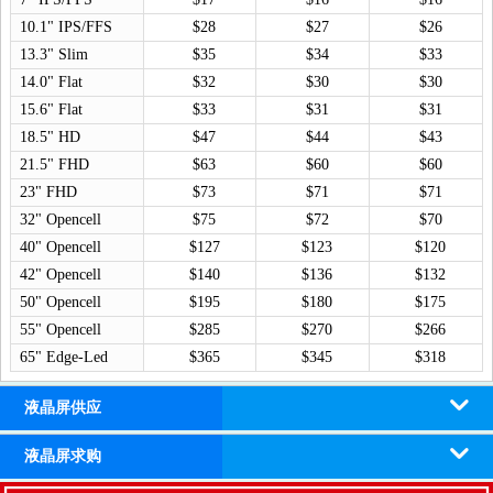
10.1" IPS/FFS
$28
$27
$26
13.3" Slim
$35
$34
$33
14.0" Flat
$32
$30
$30
15.6" Flat
$33
$31
$31
18.5" HD
$47
$44
$43
21.5" FHD
$63
$60
$60
23" FHD
$73
$71
$71
32" Opencell
$75
$72
$70
40" Opencell
$127
$123
$120
42" Opencell
$140
$136
$132
50" Opencell
$195
$180
$175
55" Opencell
$285
$270
$266
65" Edge-Led
$365
$345
$318
液晶屏供应
液晶屏求购