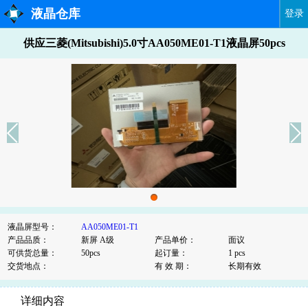
液晶仓库
登录
供应三菱(Mitsubishi)5.0寸AA050ME01-T1液晶屏50pcs
液晶屏型号：
AA050ME01-T1
产品品质：
新屏 A级
产品单价：
面议
可供货总量：
50pcs
起订量：
1 pcs
交货地点：
有 效 期：
长期有效
详细内容