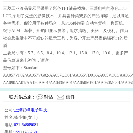
三菱工业液晶显示屏采用了彩色
TFT
液晶模块。三菱电机的彩色
TFT-
LCD,
采用了先进的影像技术，并具备种类繁多的产品阵容，足以满足
各种需求。假设用于各种场合，从
POS
终端到自动售货机、售票机、
银行
ATM
、车载、船舶用显示屏等，追求清晰、美丽、及便利。作为
社会及生活中不可或缺的显示工具，为客户开发产品提供强有力的后
盾
主要尺寸有：
5.7
、
6.5
、
8.4
、
10.4
、
12.1
、
15.0
、
17.0
、
19.0
。更多产
品信息请来电咨询，谢谢
型号如下：
Standard
AA057VF02/AA057VG02/AA057QD01/AA065VD01/AA065VD03/AA065V
AA090AA01/AA192AA01/AA043MA01/AA050ME01/AA050MG01/AA05
联系供应商:
对话
信件
公司:
上海彰峰电子科技
姓名:杨小姐(女士)
电话:
021-64869081
手机:
15921283768