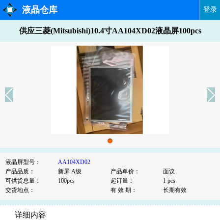
液晶仓库
登录
供应三菱(Mitsubishi)10.4寸AA104XD02液晶屏100pcs
液晶屏型号：
AA104XD02
产品品质：
新屏 A级
产品单价：
面议
可供货总量：
100pcs
起订量：
1 pcs
交货地点：
有 效 期：
长期有效
详细内容